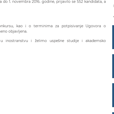
a do 1. novembra 2016. godine, prijavilo se 552 kandidata, a
onkursu, kao i o terminima za potpisivanje Ugovora o
meno objavljena.
 u inostranstvu i želimo uspešne studije i akademsko