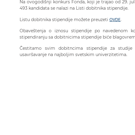
Na ovogodišnji konkurs Fonda, koji je trajao od 29. jul
493 kandidata se nalazi na Listi dobitnika stipendije.
OVDE
Listu dobitnika stipendije možete preuzeti
.
Obaveštenja o iznosu stipendije po navedenom k
stipendiranju sa dobitnicima stipendije biće blagovre
Čestitamo svim dobitncima stipendije za studije
usavršavanje na najboljim svetskim univerzitetima.