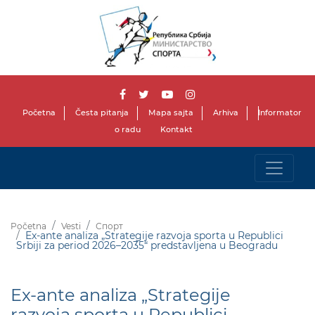
Početna
Česta pitanja
Mapa sajta
Arhiva
Informator
o radu
Kontakt
Početna
Vesti
Спорт
Ex-ante analiza „Strategije razvoja sporta u Republici
Srbiji za period 2026–2035“ predstavljena u Beogradu
Ex-ante analiza „Strategije
razvoja sporta u Republici