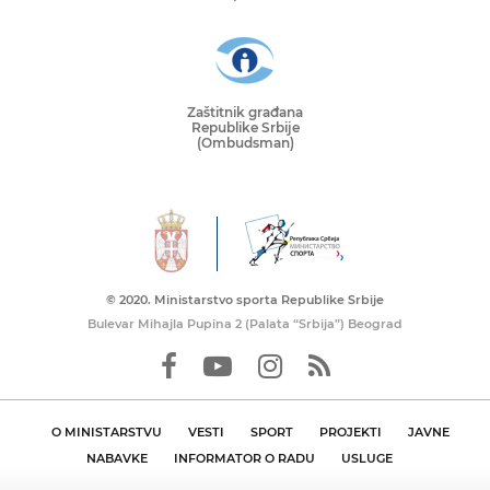
Zaštitnik građana
Republike Srbije
(Ombudsman)
© 2020. Ministarstvo sporta Republike Srbije
Bulevar Mihajla Pupina 2 (Palata “Srbija”) Beograd
O MINISTARSTVU
VESTI
SPORT
PROJEKTI
JAVNE
NABAVKE
INFORMATOR O RADU
USLUGE