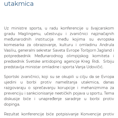
utakmica
Uz ministre sporta, u radu konferencije u švajcarskom
gradu Maglingenu, učestvuju i zvaničnici najznačajnih
međunarodnih institucija među kojima su evropska
komesarka za obrazovanje, kulturu i omladinu Andrula
Vasiliu, generalni sekretar Saveta Evrope Torbjorn Jagland i
potpredsednik Međunarodnog olimpijskog komiteta i
predsednik Svetske antidoping agencije Kreg Ridi. Srbiju
predstavlja ministar omladine i sporta Vanja Udovičić.
Sportski zvaničnici, koji su se okupili u cilju da se Evropa
ujedini u borbi protiv nameštanja utakmica, danas
razgovaraju o sprečavanju korupcije i mehanizmima za
prevenciju i sankcionisanje neetičkih pojava u sportu. Tema
diskusije biće i unapređenje saradnje u borbi protiv
dopinga.
Rezultat konferencije biće potpisivanje Konvencije protiv