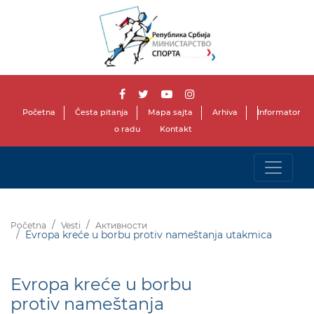
Početna
Česta pitanja
Mapa sajta
Arhiva
Informator
o radu
Kontakt
Početna
Vesti
Активности
Evropa kreće u borbu protiv nameštanja utakmica
Evropa kreće u borbu
protiv nameštanja