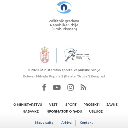
Zaštitnik građana
Republike Srbije
(Ombudsman)
© 2020. Ministarstvo sporta Republike Srbije
Bulevar Mihajla Pupina 2 (Palata “Srbija”) Beograd
O MINISTARSTVU
VESTI
SPORT
PROJEKTI
JAVNE
NABAVKE
INFORMATOR O RADU
USLUGE
Mapa sajta
Arhiva
Kontakt