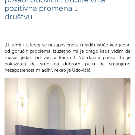
pozitivna promena u
društvu
„U zemlji u kojoj se nezaposlenost mladih ističe kao jedan
od gorućih problema, izuzetno mi je drago kada vidim da
makar jedan od vas, a kamo li 70 dobije posao. To je
pokazatelj da smo na dobrom putu da smanjimo
nezaposlenost mladih”, rekao je Udovičić.