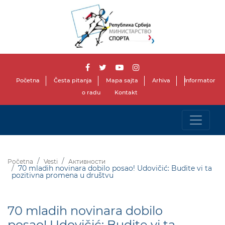
Početna
Česta pitanja
Mapa sajta
Arhiva
Informator
o radu
Kontakt
Početna
Vesti
Активности
70 mladih novinara dobilo posao! Udovičić: Budite vi ta
pozitivna promena u društvu
70 mladih novinara dobilo
posao! Udovičić: Budite vi ta