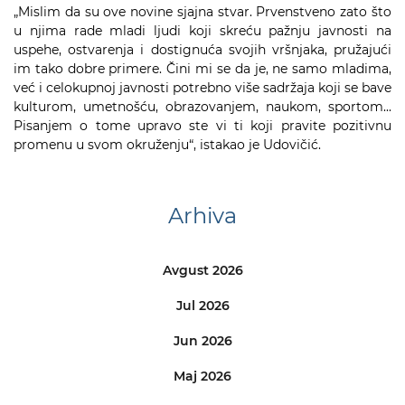
„Mislim da su ove novine sjajna stvar. Prvenstveno zato što
u njima rade mladi ljudi koji skreću pažnju javnosti na
uspehe, ostvarenja i dostignuća svojih vršnjaka, pružajući
im tako dobre primere. Čini mi se da je, ne samo mladima,
već i celokupnoj javnosti potrebno više sadržaja koji se bave
kulturom, umetnošću, obrazovanjem, naukom, sportom...
Pisanjem o tome upravo ste vi ti koji pravite pozitivnu
promenu u svom okruženju“, istakao je Udovičić.
Arhiva
Avgust 2026
Jul 2026
Jun 2026
Maj 2026