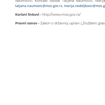
Naumović; Kontakt osoba: Tatjana Naumović, Marija Ned
tatjana.naumovic@mos.gov.rs
marija.nedeljkovic@mos.g
,
Korisni linkovi -
http://www.mos.gov.rs/
Pravni osnov -
Zakon o državnoj upravi („Službeni glasni