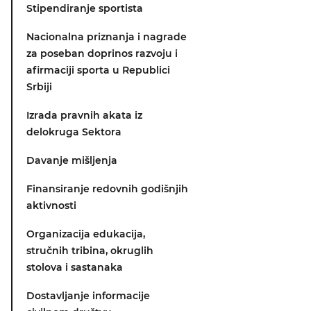
Stipendiranje sportista
Nacionalna priznanja i nagrade
za poseban doprinos razvoju i
afirmaciji sporta u Republici
Srbiji
Izrada pravnih akata iz
delokruga Sektora
Davanje mišljenja
Finansiranje redovnih godišnjih
aktivnosti
Organizacija edukacija,
stručnih tribina, okruglih
stolova i sastanaka
Dostavljanje informacije