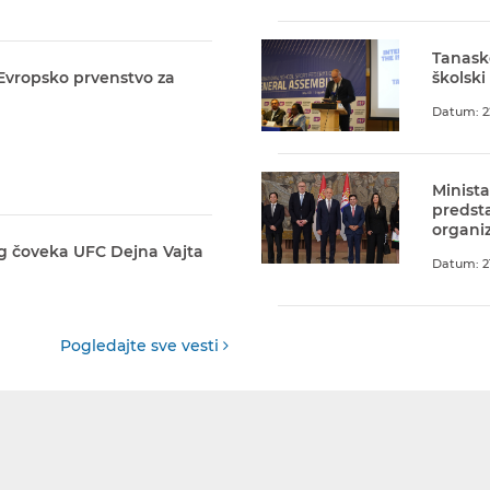
Tanask
 Evropsko prvenstvo za
školski
Datum: 2
Minista
predst
organiz
g čoveka UFC Dejna Vajta
Datum: 21
Pogledajte sve vesti