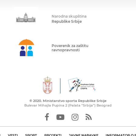
Narodna skupština
Republike Srbije
Poverenik za zaštitu
ravnopravnosti
© 2020. Ministarstvo sporta Republike Srbije
Bulevar Mihajla Pupina 2 (Palata “Srbija”) Beograd
U
VESTI
SPORT
PROJEKTI
JAVNE NABAVKE
INFORMATOR O 