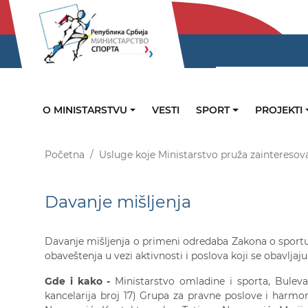
O MINISTARSTVU
VESTI
SPORT
PROJEKTI
Početna
Usluge koje Ministarstvo pruža zainteresov
Davanje mišljenja
Davanje mišljenja o primeni odredaba Zakona o sportu
obaveštenja u vezi aktivnosti i poslova koji se obavlja
Gde i kako -
Ministarstvo omladine i sporta, Bulevar
kancelarija broj 17) Grupa za pravne poslove i harmo