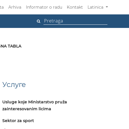
ta
Arhiva
Informator o radu
Kontakt
Latinica
NA TABLA
Услуге
Usluge koje Ministarstvo pruža
zainteresovanim licima
Sektor za sport