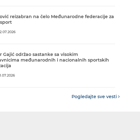
ović reizabran na čelo Međunarodne federacije za
 sport
2.07.2026
r Gajić održao sastanke sa visokim
avnicima međunarodnih i nacionalnih sportskih
acija
.07.2026
Pogledajte sve vesti