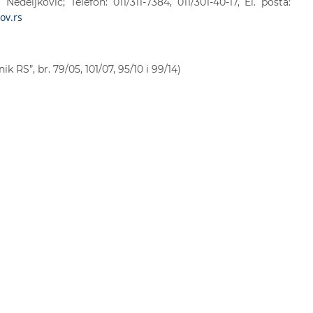
eljković; Telefon: 011/311-7384, 011/301-40-17, El. pošta:
ov.rs
k RS”, br. 79/05, 101/07, 95/10 i 99/14)