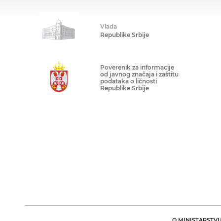
Vlada
Republike Srbije
Poverenik za informacije
od javnog značaja i zaštitu
podataka o ličnosti
Republike Srbije
O MINISTARSTV