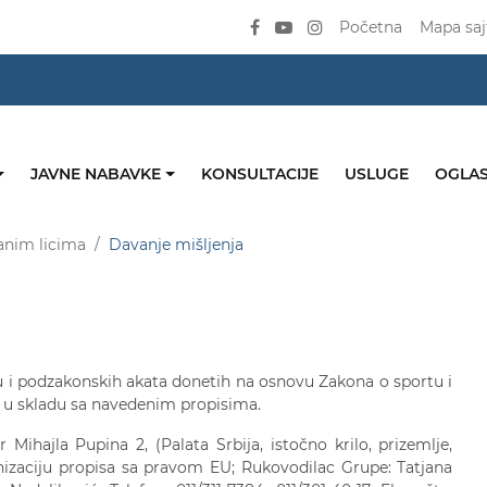
Početna
Mapa saj
JAVNE NABAVKE
KONSULTACIJE
USLUGE
OGLAS
anim licima
Davanje mišljenja
 i podzakonskih akata donetih na osnovu Zakona o sportu i
ju u skladu sa navedenim propisima.
 Mihajla Pupina 2, (Palata Srbija, istočno krilo, prizemlje,
nizaciju propisa sa pravom EU; Rukovodilac Grupe: Tatjana