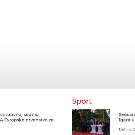
Sport
stitutivnoj sednici
Svečani
A Evropsko prvenstvo za
igara u
Datum: 2