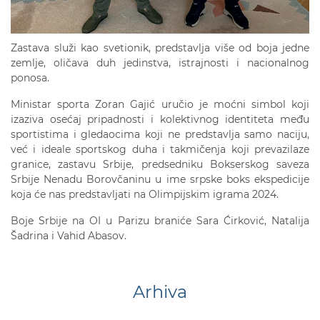
Zastava služi kao svetionik, predstavlja više od boja jedne
zemlje, oličava duh jedinstva, istrajnosti i nacionalnog
ponosa.
Ministar sporta Zoran Gajić uručio je moćni simbol koji
izaziva osećaj pripadnosti i kolektivnog identiteta među
sportistima i gledaocima koji ne predstavlja samo naciju,
već i ideale sportskog duha i takmičenja koji prevazilaze
granice, zastavu Srbije, predsedniku Bokserskog saveza
Srbije Nenadu Borovčaninu u ime srpske boks ekspedicije
koja će nas predstavljati na Olimpijskim igrama 2024.
Boje Srbije na OI u Parizu braniće Sara Ćirković, Natalija
Šadrina i Vahid Abasov.
Arhiva