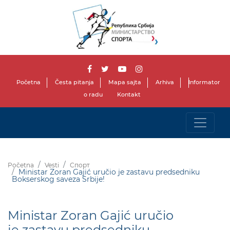
Početna
Česta pitanja
Mapa sajta
Arhiva
Informator
o radu
Kontakt
Početna
Vesti
Спорт
Ministar Zoran Gajić uručio je zastavu predsedniku
Bokserskog saveza Srbije!
Ministar Zoran Gajić uručio
je zastavu predsedniku