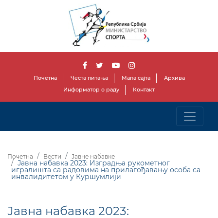
Почетна
Честа питања
Мапа сајта
Архива
Информатор о раду
Контакт
Почетна
Вести
Јавне набавке
Јавна набавка 2023: Изградња рукометног
игралишта са радовима на прилагођавању особа са
инвалидитетом у Куршумлији
Јавна набавка 2023: