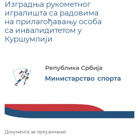
Изградња рукометног
игралишта са радовима
на прилагођавању особа
са инвалидитетом у
Куршумлији
Документа за преузимање: